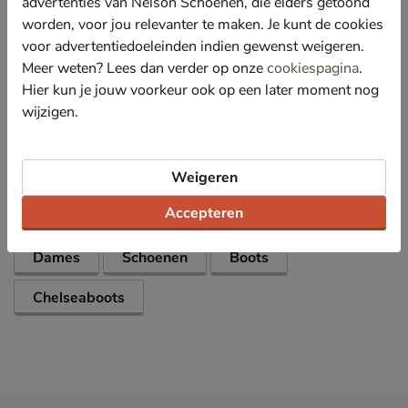
advertenties van Nelson Schoenen, die elders getoond
bekleding. Deze zorgt voor een comfortabele
worden, voor jou relevanter te maken. Je kunt de cookies
demping bij iedere stap.
voor advertentiedoeleinden indien gewenst weigeren.
Afgewerkt met een grove profielzool voor betere grip
Meer weten? Lees dan verder op onze
cookiespagina
.
en stabiliteit. Ideaal voor het najaar.
Hier kun je jouw voorkeur ook op een later moment nog
wijzigen.
Specificaties
Over Tamaris
Weigeren
Bekijk meer
Accepteren
Dames
Schoenen
Boots
Chelseaboots