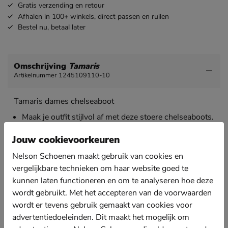
Gratis
verzending en retour
Afhalen in 100+ winkels,
direct passen en ruilen
Bestel nu,
betaal later
Omschrijving
Tamaris
Artikelnummer 1245109110-10
Tamaris dames chelseaboot
Maak je outfit stijlvol af met deze stoere chelseaboots.
Chelseaboots kunnen het hele jaar door gedragen
worden, dus je hebt direct de perfecte schoen.
Jouw cookievoorkeuren
Uitgevoerd in leer. Leer heeft een ademend effect wat
Nelson Schoenen maakt gebruik van cookies en
bevorderend is voor het voetklimaat. De elastische
vergelijkbare technieken om haar website goed te
insets die kenmekend zij voor chelseaboots bieden
kunnen laten functioneren en om te analyseren hoe deze
een aansluitende pasvorm.
wordt gebruikt. Met het accepteren van de voorwaarden
Gevoerd met textiel waardoor je een fijn draaggevoel
wordt er tevens gebruik gemaakt van cookies voor
ervaart tijdens het lopen.
advertentiedoeleinden. Dit maakt het mogelijk om
Voorzien van een foam-voetbed met textielen