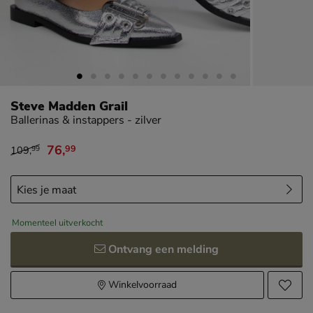
Steve Madden Grail
Ballerinas & instappers - zilver
76
,
99
109
,
99
van € 109,99 voor € 76,99
Momenteel uitverkocht
Ontvang een melding
Winkelvoorraad