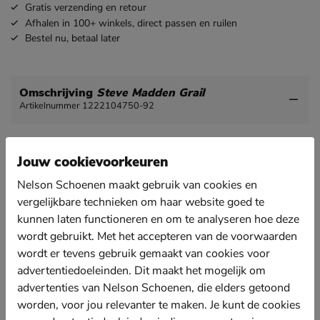
Gratis
verzending en retour
Afhalen in 100+ winkels,
direct passen en ruilen
Bestel nu,
betaal later
Omschrijving
Steve Madden Grail
Artikelnummer 1222104750-92
Steve Madden Grail dames ballerina
Jouw cookievoorkeuren
Kleed je helemaal volgens de laatste trend met deze
puntige ballerina van Steve Madden.
Nelson Schoenen maakt gebruik van cookies en
Uitgevoerd in imitatieleer met opvallende buckle op
vergelijkbare technieken om haar website goed te
de neus.
kunnen laten functioneren en om te analyseren hoe deze
Gevoerd met imitatieleer.
wordt gebruikt. Met het accepteren van de voorwaarden
wordt er tevens gebruik gemaakt van cookies voor
Voorzien van een voetbed van memoryfoam met
advertentiedoeleinden. Dit maakt het mogelijk om
imitatieleren toplaag. Hierdoor biedt de schoen een
fijne demping.
advertenties van Nelson Schoenen, die elders getoond
worden, voor jou relevanter te maken. Je kunt de cookies
Afgewerkt met een rubberen loopzool.