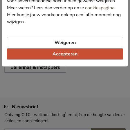
voor advertentiedoeleinden indien gewenst weigeren.
Meer weten? Lees dan verder op onze
cookiespagina
.
Specificaties
Hier kun je jouw voorkeur ook op een later moment nog
wijzigen.
Over Steve Madden
Bekijk meer
Weigeren
Accepteren
Dames
Schoenen
Ballerinas & instappers
Nieuwsbrief
*
Ontvang € 10,- welkomstkorting
en blijf op de hoogte van leuke
acties en aanbiedingen!