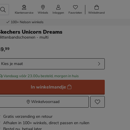
Klantenservice
Winkels
Inloggen
Favorieten
Winkelmand
100+
Nelson winkels
Skechers Unicorn Dreams
littenbandschoenen - multi
59
,
99
 59,99
Kies je maat
Vandaag vóór 23.00u besteld, morgen in huis
In winkelmandje
Winkelvoorraad
Gratis
verzending en retour
Afhalen in 100+ winkels,
direct passen en ruilen
Bestel nu,
betaal later