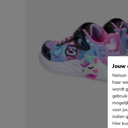
Jouw 
Nelson 
haar we
wordt g
gebruik
mogelij
voor jo
indien 
Hier ku