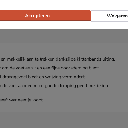
Accepteren
Weigeren
en makkelijk aan te trekken dankzij de klittenbandsluiting.
k om de voetjes zit en een fijne doorademing biedt.
 draaggevoel biedt en wrijving vermindert.
n de voet aanneemt en goede demping geeft met iedere
eeft wanneer je loopt.