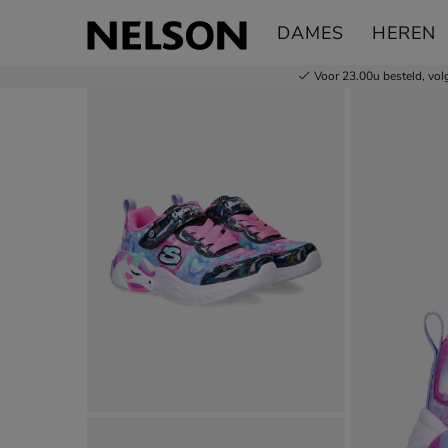
Skechers Unicorn Dreams
DAMES
HEREN
Klittenbandschoenen
Voor 23.00u besteld,
vol
Product media galerij