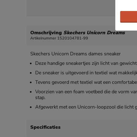
Omschrijving
Skechers Unicorn Dreams
Artikelnummer 1520104781-99
Skechers Unicorn Dreams dames sneaker
Deze handige sneakertjes zijn licht van gewicht 
De sneaker is uitgevoerd in textiel wat makkelij
Tevens gevoerd met textiel wat een comfortabel
Voorzien van een foam voetbed die de vorm va
stap.
Afgewerkt met een Unicorn-loopzool die licht g
Specificaties