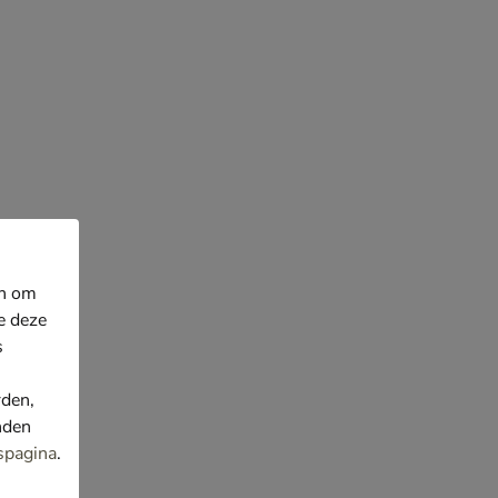
en om
e deze
s
rden,
nden
spagina
.