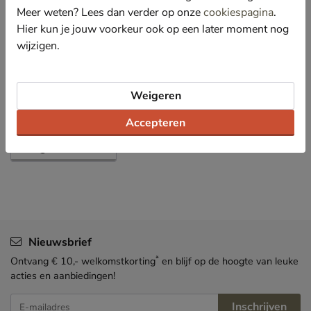
Meer weten? Lees dan verder op onze
cookiespagina
.
Specificaties
Hier kun je jouw voorkeur ook op een later moment nog
wijzigen.
Over Skechers
Bekijk meer
Weigeren
Meisjes
Schoenen
Sneakers
Accepteren
Hoge sneakers
Nieuwsbrief
*
Ontvang € 10,- welkomstkorting
en blijf op de hoogte van leuke
acties en aanbiedingen!
Inschrijven