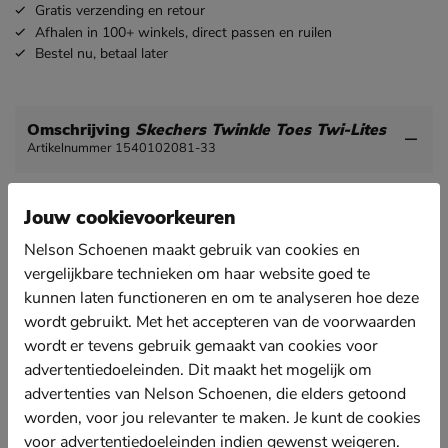
Gratis
verzending en retour
Afhalen in 100+ winkels,
direct passen en ruilen
Bestel nu,
betaal later
Omschrijving
Skechers Twinkle Toes Twi-Lites
Artikelnummer 1540102081-33
Skechers Twinkle Toes Twi-Lites meisjes sneaker
Jouw cookievoorkeuren
Met deze unicorn sneaker straal je aan alle kanten.
Nelson Schoenen maakt gebruik van cookies en
Uitgevoerd in synthetisch materiaal met glitters en
vergelijkbare technieken om haar website goed te
lichtjes aan ed buitenzijde.
kunnen laten functioneren en om te analyseren hoe deze
Gevoerd met textiel. Dankzij de licht gewatteerde
wordt gebruikt. Met het accepteren van de voorwaarden
enkelkraag zijn er geen scherpe randen.
wordt er tevens gebruik gemaakt van cookies voor
Voorzien van een memoryfoam voetbed die demping
advertentiedoeleinden. Dit maakt het mogelijk om
en comfort biedt.
advertenties van Nelson Schoenen, die elders getoond
Afgewerkt met een rubberen loopzool.
worden, voor jou relevanter te maken. Je kunt de cookies
voor advertentiedoeleinden indien gewenst weigeren.