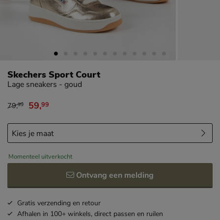
Skechers Sport Court
Lage sneakers - goud
59
,
99
79
,
99
van € 79,99 voor € 59,99
Momenteel uitverkocht
Ontvang een melding
Gratis
verzending en retour
Afhalen in 100+ winkels,
direct passen en ruilen