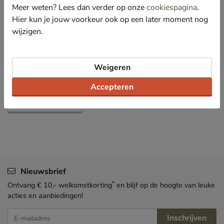
Meer weten? Lees dan verder op onze
cookiespagina
.
Specificaties
Hier kun je jouw voorkeur ook op een later moment nog
wijzigen.
Over Skechers
Bekijk meer
Weigeren
Dames
Schoenen
Sneakers
Accepteren
Lage sneakers
Nieuwsbrief
*
Ontvang € 10,- welkomstkorting
en blijf op de hoogte van leuke
acties en aanbiedingen!
Inschrijven
E-mailadres