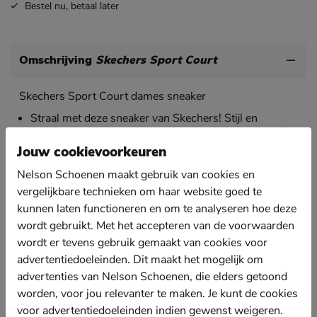
Bestel nu,
betaal later
Omschrijving
Skechers Sport Court
Skechers Sport Court dames sneaker
Straal met deze sneaker van Skechers! Stijl en
comfort komen samen en je loopt er helemaal trendy
bij.
Jouw cookievoorkeuren
Uitgevoerd in imitatieleer met glanzend zilveren
Nelson Schoenen maakt gebruik van cookies en
afwerking.
vergelijkbare technieken om haar website goed te
Gevoerd met badstof wat voor een uitstekende
kunnen laten functioneren en om te analyseren hoe deze
vochtabsorptie zorgt en het draagplezier vergroot.
wordt gebruikt. Met het accepteren van de voorwaarden
Voorzien van het Air-Cooled memoryfoam voetbed
wordt er tevens gebruik gemaakt van cookies voor
wat demping beidt en warmte en vocht snel afvoert.
advertentiedoeleinden. Dit maakt het mogelijk om
Afgewerkt met een rubberen loopzool met gum-sole-
advertenties van Nelson Schoenen, die elders getoond
look. De sneaker heeft ook goed grip.
worden, voor jou relevanter te maken. Je kunt de cookies
voor advertentiedoeleinden indien gewenst weigeren.