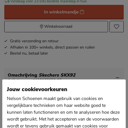
Vandaag vóór 23.59u besteld, maandag in huis
In winkelmandje
Winkelvoorraad
Gratis
verzending en retour
Afhalen in 100+ winkels,
direct passen en ruilen
Bestel nu,
betaal later
Omschrijving
Skechers SKX92
Artikelnummer 1110122050-50
Jouw cookievoorkeuren
Skechers SKX92 gheren sneaker
Nelson Schoenen maakt gebruik van cookies en
Comfy and stylish! Precies wat we gewend zijn van
vergelijkbare technieken om haar website goed te
Skechers.
kunnen laten functioneren en om te analyseren hoe deze
Uitgevoerd in imitatieleer.
wordt gebruikt. Met het accepteren van de voorwaarden
wordt er tevens gebruik gemaakt van cookies voor
Gevoerd met textiel wat het draaggevoel