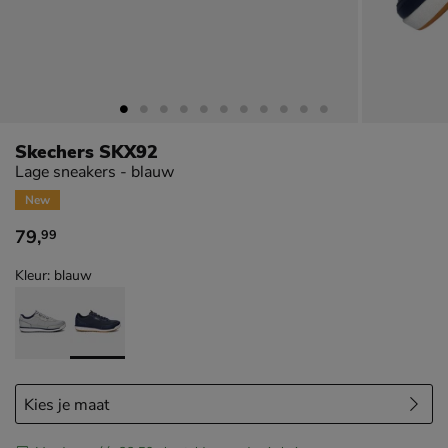
Skechers SKX92
Lage sneakers - blauw
New
79
,
99
€ 79,99
Kleur: blauw