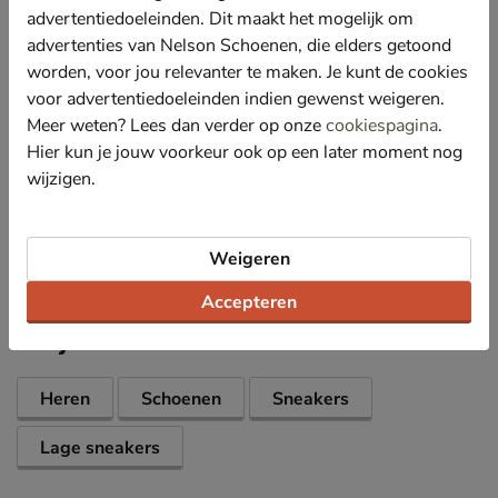
optimaliseert en wrijving voorkomt.
advertentiedoeleinden. Dit maakt het mogelijk om
advertenties van Nelson Schoenen, die elders getoond
Het Air-Cooled Memory Foam voetbed zorgt ervoor
worden, voor jou relevanter te maken. Je kunt de cookies
dat de voeten op aangename temperatuur blijven en
kunnen genieten van optimale demping.
voor advertentiedoeleinden indien gewenst weigeren.
Meer weten? Lees dan verder op onze
cookiespagina
.
Afgewerkt met een schokabsorberende tussenzool
en gripvaste loopzool met tand-profiel voor meer
Hier kun je jouw voorkeur ook op een later moment nog
stabiliteit.
wijzigen.
Specificaties
Weigeren
Over Skechers
Accepteren
Bekijk meer
Heren
Schoenen
Sneakers
Lage sneakers