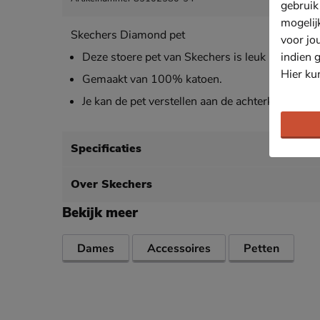
gebruik
mogelij
Skechers Diamond pet
voor jo
indien 
Deze stoere pet van Skechers is leuk bij elke out
Hier ku
Gemaakt van 100% katoen.
Je kan de pet verstellen aan de achterkant.
Specificaties
Over Skechers
Bekijk meer
Dames
Accessoires
Petten