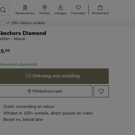
Klantenservice
Winkels
Inloggen
Favorieten
Winkelmand
100+
Nelson winkels
Skechers Diamond
etten - blauw
19
,
99
 19,99
omenteel uitverkocht
Ontvang een melding
Winkelvoorraad
Gratis
verzending en retour
Afhalen in 100+ winkels,
direct passen en ruilen
Bestel nu,
betaal later