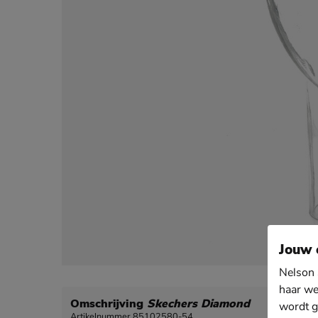
Jouw 
Nelson 
haar we
Omschrijving
Skechers Diamond
wordt g
Artikelnummer 85102580-54