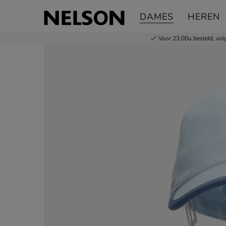
Skechers Diamond
DAMES
HEREN
Petten
Voor 23.00u besteld,
vol
Product media galerij