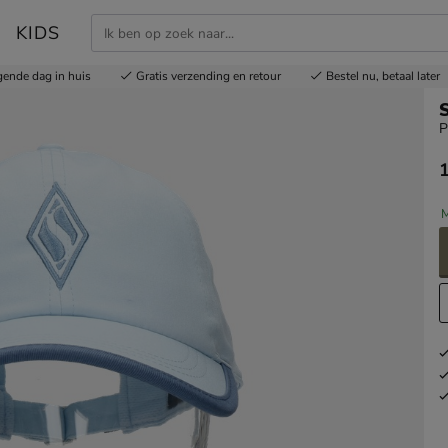
KIDS
gende dag in huis
Gratis
verzending en retour
Bestel nu,
betaal later
P
€
M