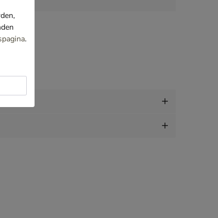
rden,
nden
spagina
.