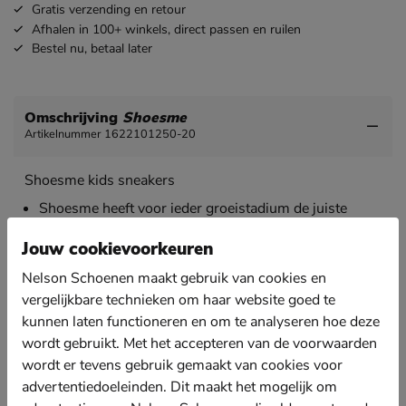
Gratis
verzending en retour
Afhalen in 100+ winkels,
direct passen en ruilen
Bestel nu,
betaal later
Omschrijving
Shoesme
Artikelnummer 1622101250-20
Shoesme kids sneakers
Shoesme heeft voor ieder groeistadium de juiste
steun. Dus zorg dat je kids het beste van het beste
aan hun voetjes hebben.
Jouw cookievoorkeuren
Uitgevoerd in imitatieleer met handige
Nelson Schoenen maakt gebruik van cookies en
klittenbandsluiting. Hiermee kunnen ze sneller hun
vergelijkbare technieken om haar website goed te
eigen schoenen aantrekken.
kunnen laten functioneren en om te analyseren hoe deze
Gevoerd met imitatieleer. De gewatteerde hielkap
wordt gebruikt. Met het accepteren van de voorwaarden
zorgt voor meer zachtheid en minder wrijving.
wordt er tevens gebruik gemaakt van cookies voor
Voorzien van een anatomische gevormd voetbed wat
advertentiedoeleinden. Dit maakt het mogelijk om
de voeten ondersteund waar nodig. Tevens is het