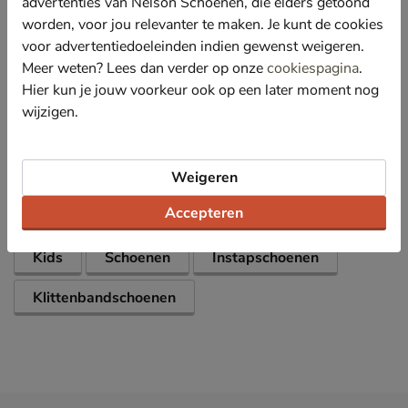
advertenties van Nelson Schoenen, die elders getoond
voetbed uitneembaar waardoor je ze goed kunt laten
worden, voor jou relevanter te maken. Je kunt de cookies
ventileren.
voor advertentiedoeleinden indien gewenst weigeren.
Afgewerkt met een flexibele rubberen loopzool met
Meer weten? Lees dan verder op onze
cookiespagina
.
goede grip.
Hier kun je jouw voorkeur ook op een later moment nog
wijzigen.
Specificaties
Over Shoesme
Weigeren
Bekijk meer
Accepteren
Kids
Schoenen
Instapschoenen
Klittenbandschoenen