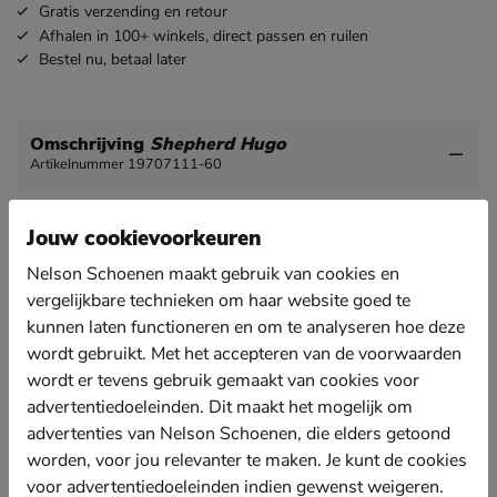
Gratis
verzending en retour
Afhalen in 100+ winkels,
direct passen en ruilen
Bestel nu,
betaal later
Omschrijving
Shepherd Hugo
Artikelnummer 19707111-60
Sheperd Hugo heren pantoffel
Jouw cookievoorkeuren
Schoenen uit en pantoffels aan! Gun je voeten rust en
Nelson Schoenen maakt gebruik van cookies en
comfort met deze zachte en heerlijk gevoerde
pantoffels van Shepherd.
vergelijkbare technieken om haar website goed te
kunnen laten functioneren en om te analyseren hoe deze
Uitgevoerd in leer.
wordt gebruikt. Met het accepteren van de voorwaarden
Gevoerd met heerlijk zacht schapenvacht wat het
wordt er tevens gebruik gemaakt van cookies voor
gevoel geeft alsof je op wolkjes loopt.
advertentiedoeleinden. Dit maakt het mogelijk om
Voorzien van een stevige zool met profiel voor goede
advertenties van Nelson Schoenen, die elders getoond
grip.
worden, voor jou relevanter te maken. Je kunt de cookies
Wij adviseren voor dit model een maat groter te
voor advertentiedoeleinden indien gewenst weigeren.