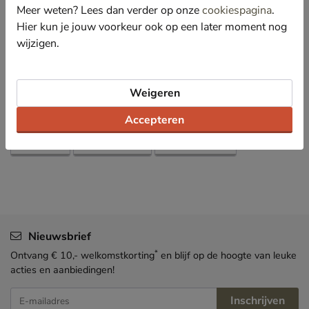
nemen.
Meer weten? Lees dan verder op onze
cookiespagina
.
Hier kun je jouw voorkeur ook op een later moment nog
wijzigen.
Specificaties
Over Shepherd
Weigeren
Bekijk meer
Accepteren
Heren
Schoenen
Pantoffels
Nieuwsbrief
*
Ontvang € 10,- welkomstkorting
en blijf op de hoogte van leuke
acties en aanbiedingen!
Inschrijven
E-mailadres