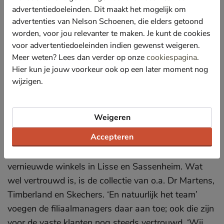
advertentiedoeleinden. Dit maakt het mogelijk om
Nieuwste concept
advertenties van Nelson Schoenen, die elders getoond
worden, voor jou relevanter te maken. Je kunt de cookies
Nelson is geen onbekende in de Bollenstreek maar
voor advertentiedoeleinden indien gewenst weigeren.
deze winkels, verbouwd volgens het meest recente
Meer weten? Lees dan verder op onze
cookiespagina
.
concept van Nelson Schoenen, zal menig klant toch
Hier kun je jouw voorkeur ook op een later moment nog
wijzigen.
even het hoofd doen omdraaien. ‘We zijn zo blij met
het resultaat! Een prachtig nieuw interieur en de
natuurlijke elementen daarin maakt dat onze winkels
Weigeren
een compleet andere uitstraling hebben. Je herkent
Accepteren
het nauwelijks terug’. Aldus Maykel van Esveld en
Daphne Pietjouw, filiaalmanagers van de
vernieuwde winkels in Lisse en Sassenheim. Wat
wel vertrouwd is, is de collectie van o.a. Dr Martens,
Timberland en Skechers. ‘En natuurlijk het team’
voegen de filiaalmanagers daar aan toe; ook die zijn
voor de vaste klanten nog steeds vertrouwd. ‘Wij