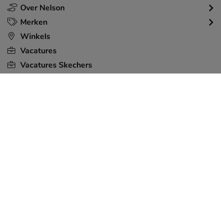
Over Nelson
Merken
Winkels
Vacatures
Vacatures Skechers
Algemene voorwaarden
Privacy statement
Toegankelijkheidsverklaring
Cookiebeleid
Dames
Heren
Jongens
Meisjes
Nieuw
Sale