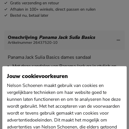
Gratis
verzending en retour
Afhalen in 100+ winkels,
direct passen en ruilen
Bestel nu,
betaal later
Omschrijving
Panama Jack Sulia Basics
Artikelnummer 26437520-10
Panama Jack Sulia Basics dames sandaal
Met deze sandalen van Panama Jack ga je stylish en
comfortabel de zomer door!
Jouw cookievoorkeuren
Uitgevoerd in stevig gewaxt nubuck dat door de
Nelson Schoenen maakt gebruik van cookies en
duurzame productiemethode erkend is door de
Leather Working Group. Met de klittenbandsluiting
vergelijkbare technieken om haar website goed te
pas je de sandaal aan naar jouw voet.
kunnen laten functioneren en om te analyseren hoe deze
De banden zijn van binnen afgewerkt met zacht leer
wordt gebruikt. Met het accepteren van de voorwaarden
voor een aangenaam draaggevoel op de huid.
wordt er tevens gebruik gemaakt van cookies voor
advertentiedoeleinden. Dit maakt het mogelijk om
Het anatomisch gevormde voetbed zorgt de hele dag
voor een uitstekende demping en goede steun aan de
advertenties van Nelson Schoenen, die elders getoond