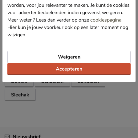
voetboog.
worden, voor jou relevanter te maken. Je kunt de cookies
De kurken sleehak is afgewerkt met een
voor advertentiedoeleinden indien gewenst weigeren.
schokabsorberende PU-zool.
Meer weten? Lees dan verder op onze
cookiespagina
.
Hier kun je jouw voorkeur ook op een later moment nog
wijzigen.
Specificaties
Over Panama Jack
Weigeren
Bekijk meer
Accepteren
Dames
Schoenen
Sandalen
Sleehak
Nieuwsbrief