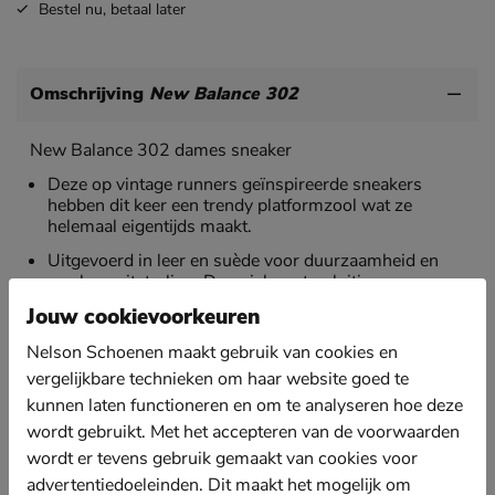
Bestel nu,
betaal later
Omschrijving
New Balance 302
New Balance 302 dames sneaker
Deze op vintage runners geïnspireerde sneakers
hebben dit keer een trendy platformzool wat ze
helemaal eigentijds maakt.
Uitgevoerd in leer en suède voor duurzaamheid en
een luxe uitstraling. De unieke vetersluiting en
rubberen coating maken de sneaker extra opvallend.
Jouw cookievoorkeuren
Gevoerd met comfortabel badstof voor een
Nelson Schoenen maakt gebruik van cookies en
vochtabsorberende werking. Daarnaast is de
vergelijkbare technieken om haar website goed te
enkelkraag gewatteerd voor meer zachtheid om de
hiel.
kunnen laten functioneren en om te analyseren hoe deze
wordt gebruikt. Met het accepteren van de voorwaarden
Voorzien van een foam-voetbed voor optimale
demping en een aangenaam draaggevoel. Het
wordt er tevens gebruik gemaakt van cookies voor
voetbed is tevens uitneembaar waardoor eigen zolen
advertentiedoeleinden. Dit maakt het mogelijk om