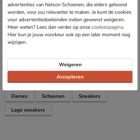
gebruikt kunnen worden.
advertenties van Nelson Schoenen, die elders getoond
Afgewerkt met een stijlvolle plateauzool die naadloos
worden, voor jou relevanter te maken. Je kunt de cookies
aansluit bij het hedendaagse modebeeld. De zool
voor advertentiedoeleinden indien gewenst weigeren.
biedt extreem goede grip en stabiliteit.
Meer weten? Lees dan verder op onze
cookiespagina
.
Stijlnr.: CT302OB
Hier kun je jouw voorkeur ook op een later moment nog
wijzigen.
Specificaties
Weigeren
Over New Balance
Accepteren
Bekijk meer
Dames
Schoenen
Sneakers
Lage sneakers