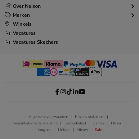
Over Nelson
Merken
Winkels
Vacatures
Vacatures Skechers
Algemene voorwaarden
Privacy statement
Toegankelijkheidsverklaring
Cookiebeleid
Dames
Heren
Jongens
Meisjes
Nieuw
Sale