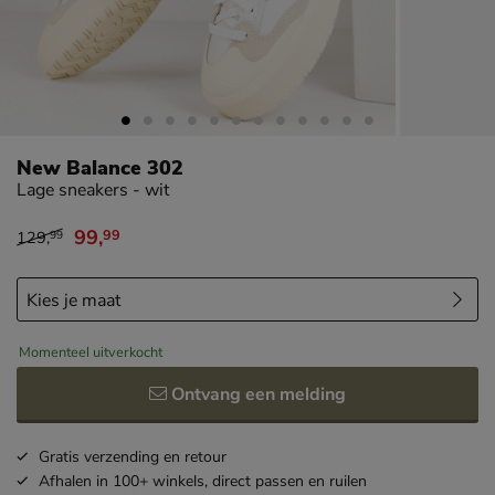
New Balance 302
Lage sneakers - wit
99
,
99
129
,
99
van € 129,99 voor € 99,99
Momenteel uitverkocht
Ontvang een melding
Gratis
verzending en retour
Afhalen in 100+ winkels,
direct passen en ruilen