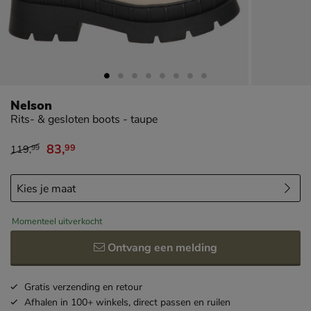
Nelson
Rits- & gesloten boots - taupe
83
,
99
119
,
99
van € 119,99 voor € 83,99
Momenteel uitverkocht
Ontvang een melding
Gratis
verzending en retour
Afhalen in 100+ winkels,
direct passen en ruilen