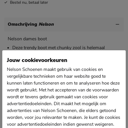
Bestel nu,
betaal later
Omschrijving
Nelson
Nelson dames boot
Deze trendy boot met chunky zool is helemaal
volgens de laatste trends.
Jouw cookievoorkeuren
Uitgevoerd in nubuck leer.
Nelson Schoenen maakt gebruik van cookies en
De binnenkant is gevoerd met textiel voor een
vergelijkbare technieken om haar website goed te
aangename pasvorm.
kunnen laten functioneren en om te analyseren hoe deze
Voorzien van een lederen binnenzool.
wordt gebruikt. Met het accepteren van de voorwaarden
Afgewerkt met een chunky zool en een decoratieve
wordt er tevens gebruik gemaakt van cookies voor
rits over de wreef..
advertentiedoeleinden. Dit maakt het mogelijk om
Beschikt over een handige ritssluiting voor een
advertenties van Nelson Schoenen, die elders getoond
gemakkelijke instap.
worden, voor jou relevanter te maken. Je kunt de cookies
voor advertentiedoeleinden indien gewenst weigeren.