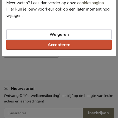
Meer weten? Lees dan verder op onze
cookiespagina
.
Specificaties
Hier kun je jouw voorkeur ook op een later moment nog
wijzigen.
Over Nelson
Bekijk meer
Weigeren
Dames
Schoenen
Boots
Accepteren
Rits- & gesloten boots
Nieuwsbrief
*
Ontvang € 10,- welkomstkorting
en blijf op de hoogte van leuke
acties en aanbiedingen!
Inschrijven
E-mailadres