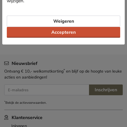
wijzigen.
Bekijk meer
Weigeren
Heren
Accessoires
Riemen
Accepteren
Nieuwsbrief
*
Ontvang € 10,- welkomstkorting
en blijf op de hoogte van leuke
acties en aanbiedingen!
Inschrijven
E-mailadres
*
Bekijk de
actievoorwaarden
.
Klantenservice
Inloggen