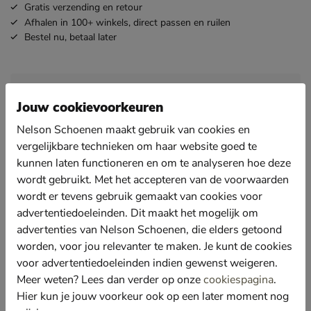
Gratis
verzending en retour
Afhalen in 100+ winkels,
direct passen en ruilen
Bestel nu,
betaal later
Omschrijving
Nelson
Artikelnummer 3120101780-50
Jouw cookievoorkeuren
Nelson Schoenen maakt gebruik van cookies en
Nelson heren riem
vergelijkbare technieken om haar website goed te
Deze gevlochten riem staat super leuk bij een
kunnen laten functioneren en om te analyseren hoe deze
voorjaarslook.
wordt gebruikt. Met het accepteren van de voorwaarden
Uitgevoerd in textiel met een licht elastische werking.
wordt er tevens gebruik gemaakt van cookies voor
advertentiedoeleinden. Dit maakt het mogelijk om
Door het gevlochten materiaal kun je de riem perfect
afstellen.
advertenties van Nelson Schoenen, die elders getoond
worden, voor jou relevanter te maken. Je kunt de cookies
voor advertentiedoeleinden indien gewenst weigeren.
Specificaties
Meer weten? Lees dan verder op onze
cookiespagina
.
Hier kun je jouw voorkeur ook op een later moment nog
Over Nelson