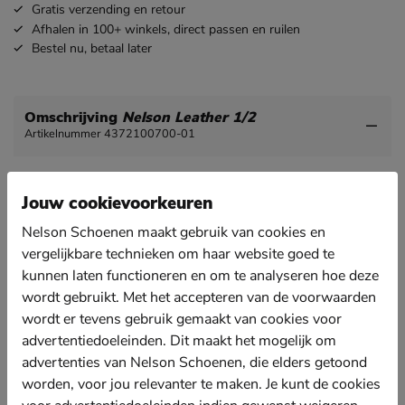
Gratis
verzending en retour
Afhalen in 100+ winkels,
direct passen en ruilen
Bestel nu,
betaal later
Omschrijving
Nelson Leather 1/2
Artikelnummer 4372100700-01
Nelson Leather 1/2 inlegzool
Jouw cookievoorkeuren
Deze halve inlegzolen zijn te gebruiken voor
verschillende problemen. Zijn je schoenen ietsje te
Nelson Schoenen maakt gebruik van cookies en
groot, dan kan een zooltje helpen dit op te lossen. Slip
vergelijkbare technieken om haar website goed te
je uit je hakken bijvoorbeeld ook dan zijn deze halve
kunnen laten functioneren en om te analyseren hoe deze
inlegzolen geschikt.
wordt gebruikt. Met het accepteren van de voorwaarden
Gemaakt van plantaardig gelooid leer wat een
wordt er tevens gebruik gemaakt van cookies voor
ademend effect geeft en de voeten en schoenen fris
houdt.
advertentiedoeleinden. Dit maakt het mogelijk om
advertenties van Nelson Schoenen, die elders getoond
Dankzij de latexschuimlaag ervaar je een lchte
worden, voor jou relevanter te maken. Je kunt de cookies
demping bij iedere stap.