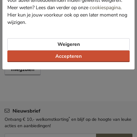
voor advertentiedoeleinden indien gewenst weigeren.
Meer weten? Lees dan verder op onze
cookiespagina
.
Specificaties
Hier kun je jouw voorkeur ook op een later moment nog
wijzigen.
Over Nelson
Bekijk meer
Weigeren
Schoenen
Verzorging en accessoires
Accepteren
Inlegzolen
Nieuwsbrief
*
Ontvang € 10,- welkomstkorting
en blijf op de hoogte van leuke
acties en aanbiedingen!