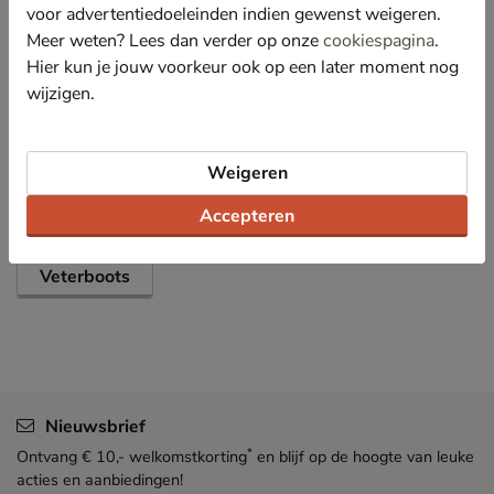
voor betere grip.
voor advertentiedoeleinden indien gewenst weigeren.
Meer weten? Lees dan verder op onze
cookiespagina
.
Hier kun je jouw voorkeur ook op een later moment nog
Specificaties
wijzigen.
Over Nelson Kids
Bekijk meer
Weigeren
Accepteren
Jongens
Schoenen
Boots
Veterboots
Nieuwsbrief
*
Ontvang € 10,- welkomstkorting
en blijf op de hoogte van leuke
acties en aanbiedingen!