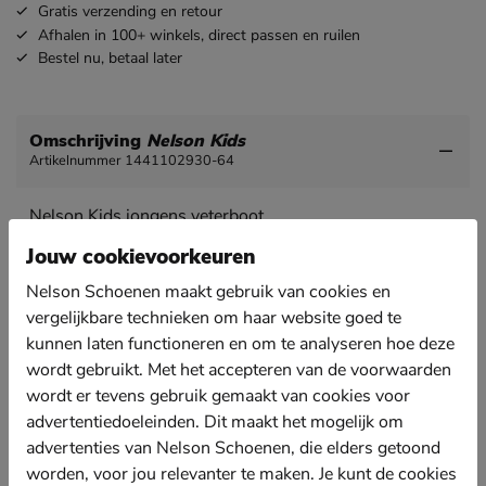
Gratis
verzending en retour
Afhalen in 100+ winkels,
direct passen en ruilen
Bestel nu,
betaal later
Omschrijving
Nelson Kids
Artikelnummer 1441102930-64
Nelson Kids jongens veterboot
Met een paar stevige veterboots kunnen jouw kids het
Jouw cookievoorkeuren
najaar wel aan.
Nelson Schoenen maakt gebruik van cookies en
Uitgevoerd in suède wat een goed ademend
vergelijkbare technieken om haar website goed te
vermogen heeft en bovendien soepel wordt met
kunnen laten functioneren en om te analyseren hoe deze
dragen. Met de rits trekken ze de boots zelf aan.
wordt gebruikt. Met het accepteren van de voorwaarden
Gevoerd met imitatieleer.
wordt er tevens gebruik gemaakt van cookies voor
Voorzien van een uitneembaar voetbed met leren
advertentiedoeleinden. Dit maakt het mogelijk om
upper. Deze helpt bij het koel houden van de voeten.
advertenties van Nelson Schoenen, die elders getoond
Afgewerkt met een rubberen loopzool met profiel
worden, voor jou relevanter te maken. Je kunt de cookies