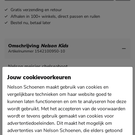
Gratis
verzending en retour
Afhalen in 100+ winkels,
direct passen en ruilen
Bestel nu,
betaal later
Omschrijving
Nelson Kids
Artikelnummer 1542100950-10
Nelson meisjes chelseaboot
Chelseaboots zijn er voor jong en oud en zijn een echt
Jouw cookievoorkeuren
favoriet.
Nelson Schoenen maakt gebruik van cookies en
Uitgevoerd in stevig imitatieleer met de klassieke
vergelijkbare technieken om haar website goed te
elastische inset.
kunnen laten functioneren en om te analyseren hoe deze
Gevoerd met zacht fake fur om de beentjes warm te
wordt gebruikt. Met het accepteren van de voorwaarden
houden.
wordt er tevens gebruik gemaakt van cookies voor
Voorzien van een leren voetbed wat voor een goede
advertentiedoeleinden. Dit maakt het mogelijk om
warmteregulatie zorgt en de voeten op aangename
advertenties van Nelson Schoenen, die elders getoond
temperatuur.