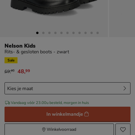
Nelson Kids
Rits- & gesloten boots - zwart
Sale
48
,
99
69
,
99
van € 69,99 voor € 48,99
Vandaag vóór 23.00u besteld, morgen in huis
In winkelmandje
Winkelvoorraad