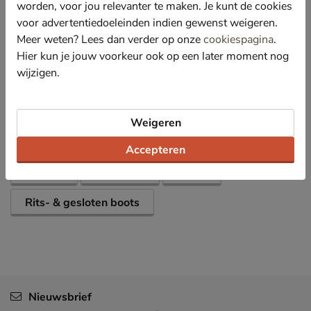
worden, voor jou relevanter te maken. Je kunt de cookies
Afgewerkt met een rubberen loopzool met profiel
voor advertentiedoeleinden indien gewenst weigeren.
voor betere grip.
Meer weten? Lees dan verder op onze
cookiespagina
.
Hier kun je jouw voorkeur ook op een later moment nog
wijzigen.
Specificaties
Over Nelson Kids
Weigeren
Bekijk meer
Accepteren
Meisjes
Schoenen
Boots
Rits- & gesloten boots
Nieuwsbrief