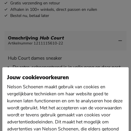
Gratis
verzending en retour
Afhalen in 100+ winkels,
direct passen en ruilen
Bestel nu,
betaal later
Omschrijving
Hub Court
Artikelnummer 1211115610-22
Hub Court dames sneaker
De retro-schoenentrend is in volle gang en daar past
dit model van Hub perfect bij.
Jouw cookievoorkeuren
Uitgevoerd in leer. Dit materiaal heeft een goede
Nelson Schoenen maakt gebruik van cookies en
ademende werking.
vergelijkbare technieken om haar website goed te
Gevoerd met zacht badstof. Dit materiaal heeft een
kunnen laten functioneren en om te analyseren hoe deze
uitstekend vocht absorberende werking waardoor je
voeten droog en fris blijven.
wordt gebruikt. Met het accepteren van de voorwaarden
wordt er tevens gebruik gemaakt van cookies voor
Voorzien van een uitneembaar EVA-voetbed met
advertentiedoeleinden. Dit maakt het mogelijk om
perforatie en luchtkanalen om de warmte snel af te
voeren en de voeten op aangename temperatuur te
advertenties van Nelson Schoenen, die elders getoond