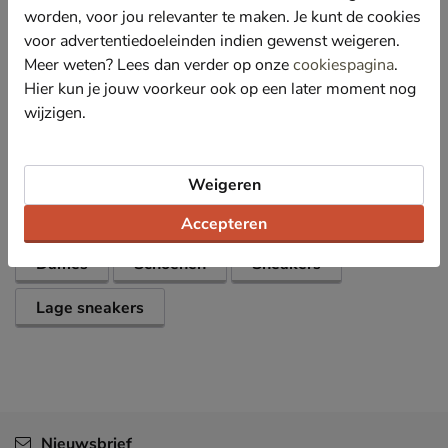
houden.
worden, voor jou relevanter te maken. Je kunt de cookies
Afgewerkt met een grip- en slijtvaste loopzool van
voor advertentiedoeleinden indien gewenst weigeren.
rubber.
Meer weten? Lees dan verder op onze
cookiespagina
.
Hier kun je jouw voorkeur ook op een later moment nog
wijzigen.
Specificaties
Over Hub
Weigeren
Bekijk meer
Accepteren
Dames
Schoenen
Sneakers
Lage sneakers
Nieuwsbrief