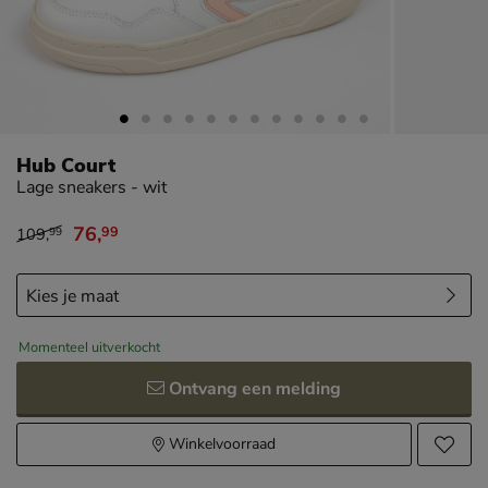
Hub Court
Lage sneakers - wit
76
,
99
109
,
99
van € 109,99 voor € 76,99
Momenteel uitverkocht
Ontvang een melding
Winkelvoorraad