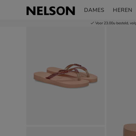
Havaianas Kids Slim Shiny Glitter
DAMES
HEREN
Slippers
Voor 23.00u besteld,
vol
Product media galerij