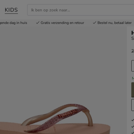
KIDS
gende dag in huis
Gratis
verzending en retour
Bestel nu,
betaal later
H
S
2
v
M