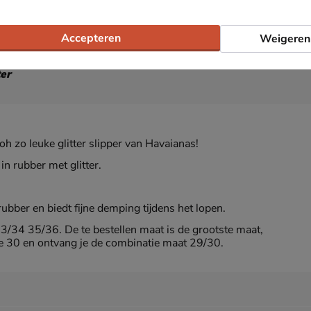
Accepteren
Weigeren
ter
oh zo leuke glitter slipper van Havaianas!
in rubber met glitter.
bber en biedt fijne demping tijdens het lopen.
/34 35/36. De te bestellen maat is de grootste maat,
je 30 en ontvang je de combinatie maat 29/30.