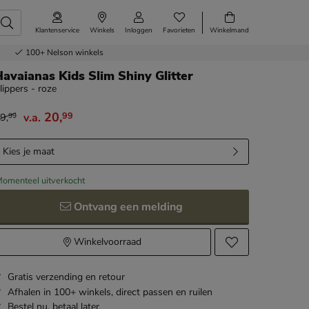
Klantenservice
Winkels
Inloggen
Favorieten
Winkelmand
100+
Nelson winkels
avaianas Kids Slim Shiny Glitter
lippers - roze
20
,
99
9
,
v.a.
99
an € 29,99 vanaf € 20,99
Kies je maat
omenteel uitverkocht
Ontvang een melding
Winkelvoorraad
Gratis
verzending en retour
Afhalen in 100+ winkels,
direct passen en ruilen
Bestel nu,
betaal later