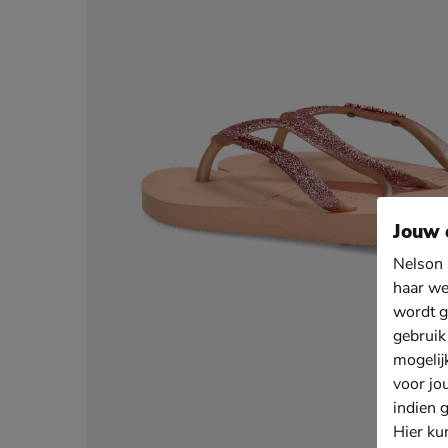
Jouw 
Nelson 
haar we
wordt g
gebruik
mogelij
voor jo
indien 
Hier ku