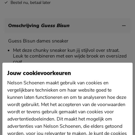
Bestel nu,
betaal later
Omschrijving
Guess Bisun
Guess Bisun dames sneaker
Met deze chunky sneaker kun jij stijlvol over straat.
Leuk te combineren met een wijde broek en oversized
coat.
Uitgevoerd in imitatieleer met het bekende Guess-
Jouw cookievoorkeuren
logo. De sneaker heeft een rubberen versteviging om
de bovenste vetergaatjes en om de hiel.
Nelson Schoenen maakt gebruik van cookies en
vergelijkbare technieken om haar website goed te
Gevoerd met zacht textiel en voorzien van een
kunnen laten functioneren en om te analyseren hoe deze
gewatteerde enkelkraag voor meer comfort rond de
hiel en enkel.
wordt gebruikt. Met het accepteren van de voorwaarden
wordt er tevens gebruik gemaakt van cookies voor
Bevat een uitneembaar voetbed van EVA-foam. Deze
biedt goede demping tijdens het lopen.
advertentiedoeleinden. Dit maakt het mogelijk om
advertenties van Nelson Schoenen, die elders getoond
Afgewerkt met een opvallende chunky loopzool met
worden, voor jou relevanter te maken. Je kunt de cookies
goede schokansorberende werking. De gripvaste