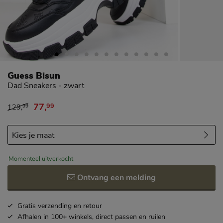
Guess Bisun
Dad Sneakers - zwart
77
,
99
129
,
99
van € 129,99 voor € 77,99
Momenteel uitverkocht
Ontvang een melding
Gratis
verzending en retour
Afhalen in 100+ winkels,
direct passen en ruilen