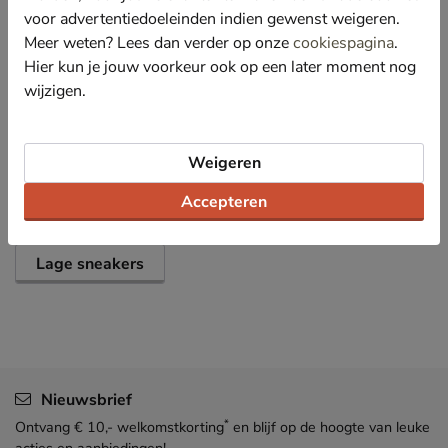
afwerking geeft daarnaast goede grip.
voor advertentiedoeleinden indien gewenst weigeren.
Meer weten? Lees dan verder op onze
cookiespagina
.
Hier kun je jouw voorkeur ook op een later moment nog
Specificaties
wijzigen.
Over Guess
Weigeren
Bekijk meer
Accepteren
Dames
Schoenen
Sneakers
Lage sneakers
Nieuwsbrief
*
Ontvang € 10,- welkomstkorting
en blijf op de hoogte van leuke