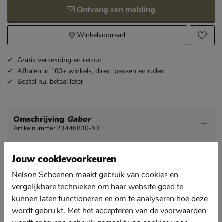
Ontvang een melding
Winkelvoorraad
Gratis
verzending en retour
Afhalen in 100+ winkels,
direct passen en ruilen
Bestel nu,
betaal later
Omschrijving
Gabor
Artikelnummer 23446830-10
Gabor dames pump
Jouw cookievoorkeuren
Een mooie stijlvolle hak is een must voor iedere
Nelson Schoenen maakt gebruik van cookies en
vrouw, deze variant van Gabor heeft een nette
vergelijkbare technieken om haar website goed te
uitstraling en zit ook nog eens heerlijk! Perfect voor
wanneer je uitgenodigd bent voor een bruiloft.
kunnen laten functioneren en om te analyseren hoe deze
wordt gebruikt. Met het accepteren van de voorwaarden
Deze klassieke dames pump is uitgevoerd in suede.