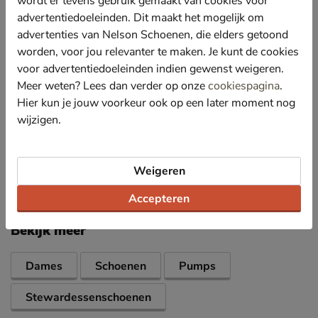
wordt er tevens gebruik gemaakt van cookies voor
De binnenkant is geheel bekleed met leer, leer is goed
advertentiedoeleinden. Dit maakt het mogelijk om
voor het bevorderen van het voetklimaat.
advertenties van Nelson Schoenen, die elders getoond
Het voetbed is tevens gemaakt van leer, dit zorgt voor
worden, voor jou relevanter te maken. Je kunt de cookies
een op den duur perfecte pasvorm doordat leer zich
voor advertentiedoeleinden indien gewenst weigeren.
vormt naar de vorm van de voet.
Meer weten? Lees dan verder op onze
cookiespagina
.
De loopzool is uitgevoerd in rubber en is voorzien
Hier kun je jouw voorkeur ook op een later moment nog
van een fijn profiel. De hak is bekleed met suede en
wijzigen.
heeft en hoogte van 5,5 cm.
Specificaties
Weigeren
Accepteren
Over Gabor
Bekijk meer
Dames
Schoenen
Pumps
Stewardessenschoenen