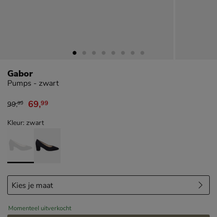
Gabor
Pumps - zwart
69
,
99
99
,
99
van € 99,99 voor € 69,99
Kleur: zwart
Momenteel uitverkocht