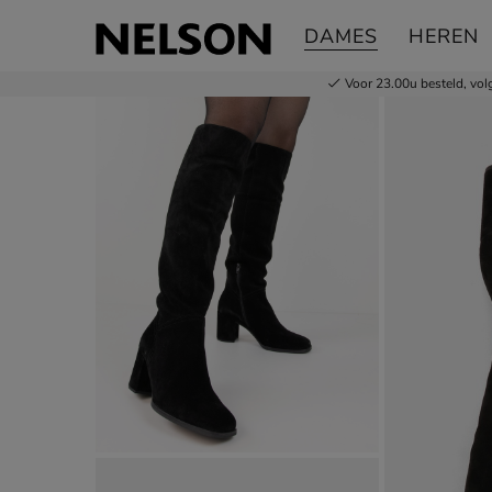
Gabor
DAMES
HEREN
Hoge laarzen
Voor 23.00u besteld,
vol
Product media galerij