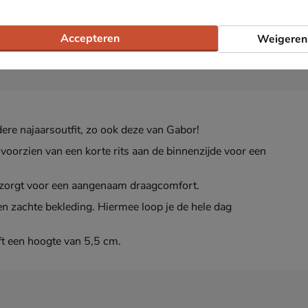
Accepteren
Weigeren
dere najaarsoutfit, zo ook deze van Gabor!
 voorzien van een korte rits aan de binnenzijde voor een
n zorgt voor een aangenaam draagcomfort.
n zachte bekleding. Hiermee loop je de hele dag
ft een hoogte van 5,5 cm.