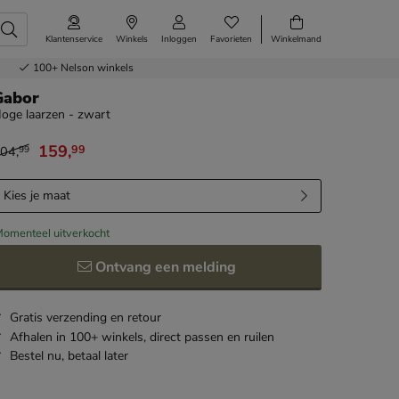
Klantenservice
Winkels
Inloggen
Favorieten
Winkelmand
100+
Nelson winkels
Gabor
oge laarzen - zwart
159
,
99
04
,
99
an € 204,99 voor € 159,99
Kies je maat
omenteel uitverkocht
Ontvang een melding
Gratis
verzending en retour
Afhalen in 100+ winkels,
direct passen en ruilen
Bestel nu,
betaal later