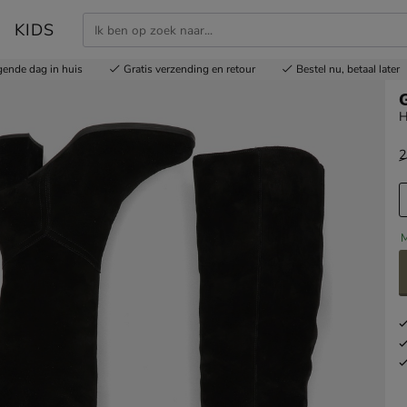
KIDS
gende dag in huis
Gratis
verzending en retour
Bestel nu,
betaal later
H
2
v
M