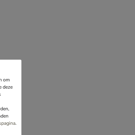
en om
e deze
s
rden,
nden
spagina
.