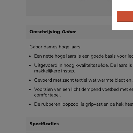
Omschrijving
Gabor
Gabor dames hoge laars
Een nette hoge laars is een goede basis voor ie
Uitgevoerd in hoog kwaliteitssuède. De laars is
makkelijkere instap.
Gevoerd met zacht textiel wat warmte biedt e
Voorzien van een licht dempend voetbed met ee
comfortabel.
De rubberen loopzool is gripvast en de hak hee
Specificaties