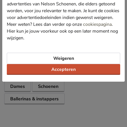
vocht- en warmteregulerende werking de voeten en
advertenties van Nelson Schoenen, die elders getoond
schoenen droog en fris houdt.
worden, voor jou relevanter te maken. Je kunt de cookies
Afgewerkt met een chunky loopzool. Deze Air Wair-
voor advertentiedoeleinden indien gewenst weigeren.
loopzool van Dr. Martens heeft luchtkamers wat de
Meer weten? Lees dan verder op onze
cookiespagina
.
schokken opvangt en vermoeide voeten voorkomt.
Hier kun je jouw voorkeur ook op een later moment nog
wijzigen.
Specificaties
Weigeren
Over Dr. Martens
Accepteren
Bekijk meer
Dames
Schoenen
Ballerinas & instappers