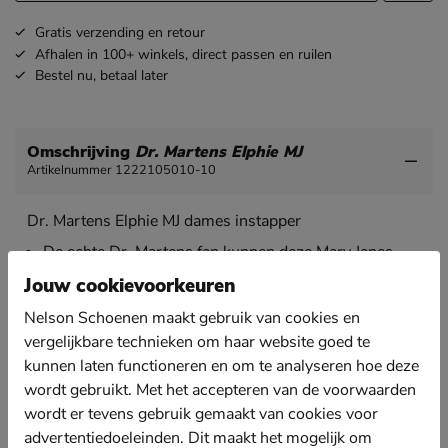
Gratis
verzending en retour
Afhalen in 100+ winkels,
direct passen en ruilen
Bestel nu,
betaal later
Omschrijving
Dr. Martens Elphie MJ
Artikelnummer 1222105010-10
Dr. Martens Elphie MJ dames instapper
De echte Dr. Martens fan kunnen deze Mary Janes
niet laten gaan!
Jouw cookievoorkeuren
Uitgevoerd in stevig volnerfleer van hoge kwaliteit.
Nelson Schoenen maakt gebruik van cookies en
Dit leer wordt nog mooier wanneer je het draagt en
vormt zich bovendien om de voet.
vergelijkbare technieken om haar website goed te
kunnen laten functioneren en om te analyseren hoe deze
Gevoerd met leer wat bijdraagt aan een gezond
wordt gebruikt. Met het accepteren van de voorwaarden
voetklimaat. Het zorgt voor een goede doorademing
en heeft een temperatuurregulerend effect.
wordt er tevens gebruik gemaakt van cookies voor
advertentiedoeleinden. Dit maakt het mogelijk om
Voorzien van een leren voetbed wat met met de