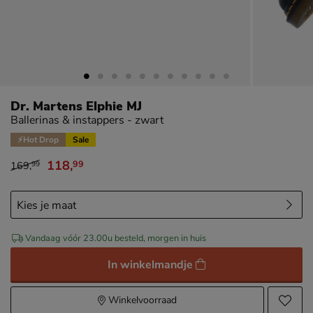
Dr. Martens Elphie MJ
Ballerinas & instappers - zwart
⚡Hot Drop
Sale
118
,
99
169
,
99
van € 169,99 voor € 118,99
Vandaag vóór 23.00u besteld, morgen in huis
In winkelmandje
Winkelvoorraad