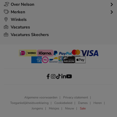
Over Nelson
Merken
Winkels
Vacatures
Vacatures Skechers
Algemene voorwaarden
Privacy statement
Toegankelijkheidsverklaring
Cookiebeleid
Dames
Heren
Jongens
Meisjes
Nieuw
Sale