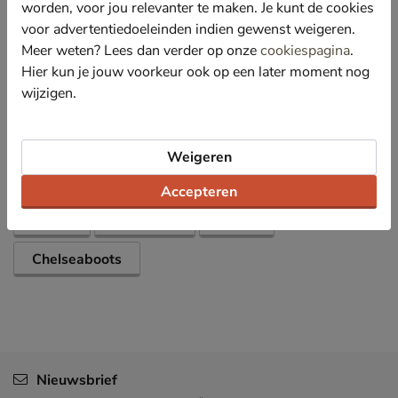
worden, voor jou relevanter te maken. Je kunt de cookies
Afgewerkt met een stevige rubberen zool met goed
voor advertentiedoeleinden indien gewenst weigeren.
profiel voor een beter grip.
Meer weten? Lees dan verder op onze
cookiespagina
.
Hier kun je jouw voorkeur ook op een later moment nog
wijzigen.
Specificaties
Over Bugatti
Weigeren
Bekijk meer
Accepteren
Heren
Schoenen
Boots
Chelseaboots
Nieuwsbrief