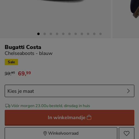
Bugatti Costa
Chelseaboots - blauw
Sale
69
,
99
99
,
99
van € 99,99 voor € 69,99
Vóór morgen 23.00u besteld, dinsdag in huis
In winkelmandje
Winkelvoorraad