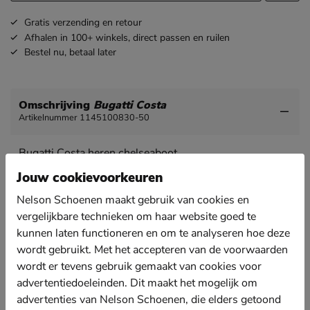
Gratis
verzending en retour
Afhalen in 100+ winkels,
direct passen en ruilen
Bestel nu,
betaal later
Omschrijving
Bugatti Costa
Artikelnummer 1145100830-50
Bugatti Costa heren chelseaboot
Een stijlvolle chelseaboot kan vertaald worden naar
Jouw cookievoorkeuren
alle looks. Ga je voor een nette look voor een bruiloft
Nelson Schoenen maakt gebruik van cookies en
of een formerele look voor een zakelijke afspraak.
vergelijkbare technieken om haar website goed te
Uitgevoerd in soepel leer wat zich makkelijk om de
kunnen laten functioneren en om te analyseren hoe deze
voet vormt voor een comfortabele pasvorm.
wordt gebruikt. Met het accepteren van de voorwaarden
Gevoerd met viltige stof voor een betere
wordt er tevens gebruik gemaakt van cookies voor
warmteisolatie.
advertentiedoeleinden. Dit maakt het mogelijk om
Voorzien van een EVA-voetbed met leren toplaag.
advertenties van Nelson Schoenen, die elders getoond
Deze biedt optimale demping en comfort.