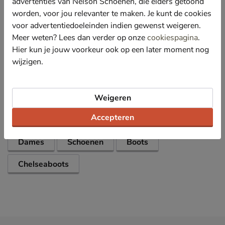
advertenties van Nelson Schoenen, die elders getoond
tijdens het lopen. Het voetbed is tevens uitneembaar,
worden, voor jou relevanter te maken. Je kunt de cookies
waardoor eigen zolen ook gedragen kunnen worden.
voor advertentiedoeleinden indien gewenst weigeren.
Afgewerkt met een lichtgewicht loopzool met goede
Meer weten? Lees dan verder op onze
cookiespagina
.
grip.
Hier kun je jouw voorkeur ook op een later moment nog
wijzigen.
Specificaties
Over Blundstone
Weigeren
Bekijk meer
Accepteren
Dames
Schoenen
Boots
Chelseaboots