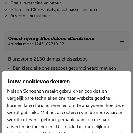
Gratis
verzending en retour
Afhalen in 100+ winkels,
direct passen en ruilen
Bestel nu,
betaal later
Omschrijving
Blundstone Blundstone
Artikelnummer 1245107210-32
Blundstone 2130 dames chelseaboot
Een klassieke chelseaboot gecombineerd met een
stevige outdoor schoen. Met deze boot kun je lange
wandelingen maken en je outfit stijlvol afmaken.
Jouw cookievoorkeuren
Uitgevoerd in stevig gladleer. Dit vormt zich met
Nelson Schoenen maakt gebruik van cookies en
dragen om de voet en neemt een comfortabele
vergelijkbare technieken om haar website goed te
pasvorm aan.
kunnen laten functioneren en om te analyseren hoe deze
Gevoerd met leer. Door het ademend effect van leer
wordt gebruikt. Met het accepteren van de voorwaarden
blijven de voeten koel en fris, en behoud je een
wordt er tevens gebruik gemaakt van cookies voor
gezond voetklimaat.
advertentiedoeleinden. Dit maakt het mogelijk om
Bevat een foam-voetbed die lichte demping biedt