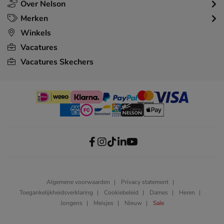
Over Nelson
Merken
Winkels
Vacatures
Vacatures Skechers
Algemene voorwaarden
Privacy statement
Toegankelijkheidsverklaring
Cookiebeleid
Dames
Heren
Jongens
Meisjes
Nieuw
Sale