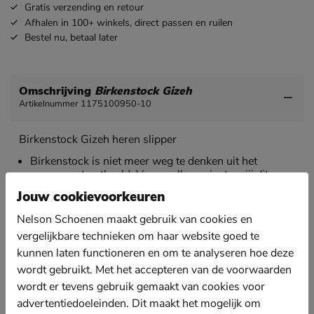
Gratis
verzending en retour
Afhalen in 100+ winkels,
direct passen en ruilen
Bestel nu,
betaal later
Omschrijving
Birkenstock Gizeh
Artikelnummer 1175100950-10
Birkenstock Gizeh heren slipper
Birkenstock is niet meer weg te denken uit het
zomerse straatbeeld. Voor welke variant ga jij dit
voorjaar?
Jouw cookievoorkeuren
Uitgevoerd in BirkoFlor, een synthetische materiaal
Nelson Schoenen maakt gebruik van cookies en
wat stevig en duurzaam is en ontwikkelt door
vergelijkbare technieken om haar website goed te
Birkenstock zelf. Met verstelbare band om de wreef
om de pasvorm naar wens aan te passen.
kunnen laten functioneren en om te analyseren hoe deze
wordt gebruikt. Met het accepteren van de voorwaarden
Voorzien van Birkenstock's anatomische gevormd
voetbed die ondersteuning biedt aan de voetboog. De
wordt er tevens gebruik gemaakt van cookies voor
diepe hielkap houdt de voet goed op zijn plek
advertentiedoeleinden. Dit maakt het mogelijk om
waardoor het voetbed beter tot zijn recht komt.