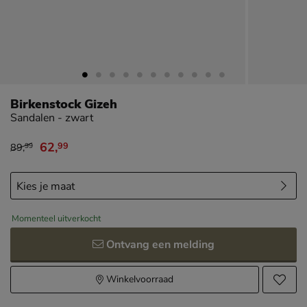
Birkenstock Gizeh
Sandalen - zwart
62
,
99
89
,
99
van € 89,99 voor € 62,99
Momenteel uitverkocht
Ontvang een melding
Winkelvoorraad