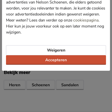
advertenties van Nelson Schoenen, die elders getoond
Door de kurken tussenzool heeft de sandaal ook een
worden, voor jou relevanter te maken. Je kunt de cookies
goede vochtregulatie. De diepe hielkuip houdt de voet
voor advertentiedoeleinden indien gewenst weigeren.
op zijn plek waardoor het ondersteunende voetbed
Meer weten? Lees dan verder op onze
cookiespagina
.
optimaal tot zijn recht komt.
Hier kun je jouw voorkeur ook op een later moment nog
Afgewerkt met een EVA-loopzool die voldoende
wijzigen.
demping en stevigheid biedt.
Specificaties
Weigeren
Accepteren
Over Birkenstock
Bekijk meer
Heren
Schoenen
Sandalen