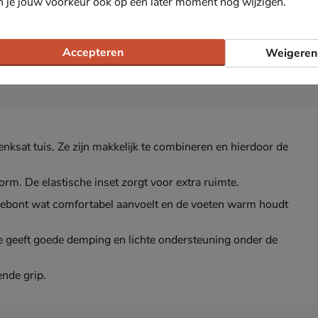
n je jouw voorkeur ook op een later moment nog wijzigen.
Accepteren
Weigeren
enksat tuis. Ze zijn makkelijk te combineren en hierdoor de
orm. De elastische inset zorgt voor extra ruimte.
tiebont wat comfortabel aanvoelt en de voeten warm houdt
 geeft goede demping en lichte ondersteuning onder de
ende grip.