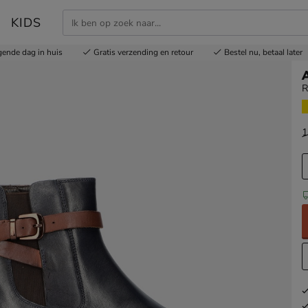
KIDS
gende dag in huis
Gratis
verzending en retour
Bestel nu,
betaal later
R
1
v