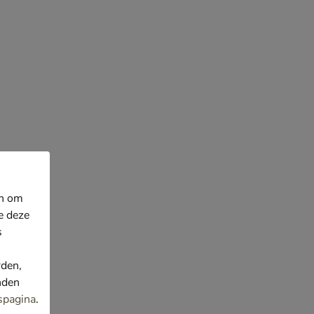
en om
e deze
s
rden,
nden
spagina
.