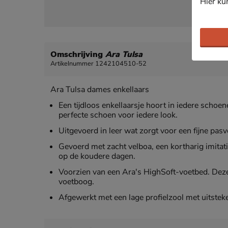
Hier ku
Omschrijving
Ara Tulsa
Artikelnummer 1242104510-52
Ara Tulsa dames enkellaars
Een tijdloos enkellaarsje hoort in iedere schoen
perfecte schoen voor iedere look.
Uitgevoerd in leer wat zorgt voor een fijne pasv
Gevoerd met zacht velboa, een kortharig imita
op de koudere dagen.
Voorzien van een Ara's HighSoft-voetbed. Deze
voetboog.
Afgewerkt met een lage profielzool met uitstek