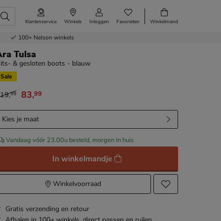
Klantenservice
Winkels
Inloggen
Favorieten
Winkelmand
100+
Nelson winkels
Ara Tulsa
its- & gesloten boots - blauw
Sale
83
,
99
19
,
99
an € 119,99 voor € 83,99
Kies je maat
Vandaag vóór 23.00u besteld, morgen in huis
In winkelmandje
Winkelvoorraad
Gratis
verzending en retour
Afhalen in 100+ winkels,
direct passen en ruilen