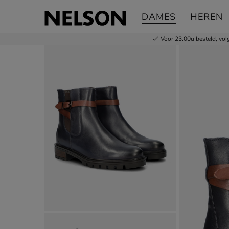
Ara Tulsa
DAMES
HEREN
Rits- & gesloten boots
Voor 23.00u besteld,
vol
Product media galerij