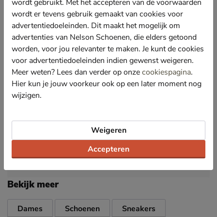
wordt gebruikt. Met het accepteren van de voorwaarden
voetklimaat door de goede vochtregulatie.
wordt er tevens gebruik gemaakt van cookies voor
Bevat het HighSoft-voetbed van Ara. Dit voetbed
advertentiedoeleinden. Dit maakt het mogelijk om
biedt ultieme demping en steun onder de boog van de
advertenties van Nelson Schoenen, die elders getoond
voet en middenvoetsbeentjes. Bovendien is het
worden, voor jou relevanter te maken. Je kunt de cookies
voetbed uitneembaar en kunnen eigen steunzolen ook
voor advertentiedoeleinden indien gewenst weigeren.
gebruikt worden.
Meer weten? Lees dan verder op onze
cookiespagina
.
Afgewerkt met een gripvast loopzool van rubber.
Hier kun je jouw voorkeur ook op een later moment nog
Door de flexibele zool wikkelt de voet makkelijk af.
wijzigen.
Deze sneaker is uitgebracht in een G-leest die
geschikt is voor de gemiddelde voet.
Weigeren
Specificaties
Accepteren
Over Ara
Bekijk meer
Dames
Schoenen
Sneakers