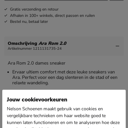
Gratis
verzending en retour
Afhalen in 100+ winkels,
direct passen en ruilen
Bestel nu,
betaal later
Omschrijving
Ara Rom 2.0
Artikelnummer 1211131735-24
Ara Rom 2.0 dames sneaker
Ervaar ultiem comfort met deze leuke sneakers van
Ara. Perfect voor een dag slenteren in de stad of een
relaxte wandeling.
Uitgevoerd in soepel leer met stijlvolle metallic en
suède afwerkingen. Dankzij het soepele leer vormt de
Jouw cookievoorkeuren
schoen zich snel om de voet en creëert zo de perfecte
pasvorm.
Nelson Schoenen maakt gebruik van cookies en
vergelijkbare technieken om haar website goed te
Gevoerd met super zacht badstof van bamboevezels.
Dit materiaal in huidvriendelijk, zorgt voor een goede
kunnen laten functioneren en om te analyseren hoe deze
doorademing van de schoen en bevorderd het