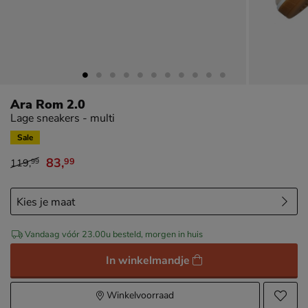
Ara Rom 2.0
Lage sneakers - multi
Sale
83
,
99
119
,
99
van € 119,99 voor € 83,99
Vandaag vóór 23.00u besteld, morgen in huis
In winkelmandje
Winkelvoorraad